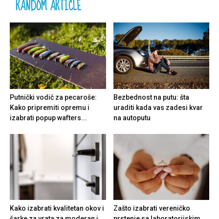
RANDOM ARTICLE
Putnički vodič za pecaroše:
Bezbednost na putu: šta
Kako pripremiti opremu i
uraditi kada vas zadesi kvar
izabrati popup wafters...
na autoputu
Kako izabrati kvalitetan okov i
Zašto izabrati vereničko
šarke za vrata za moderan i...
prstenje sa laboratorijskim