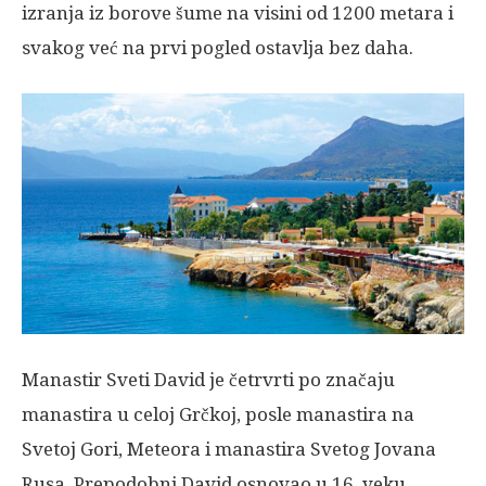
izranja iz borove šume na visini od 1200 metara i
svakog već na prvi pogled ostavlja bez daha.
Manastir Sveti David je četrvrti po značaju
manastira u celoj Grčkoj, posle manastira na
Svetoj Gori, Meteora i manastira Svetog Jovana
Rusa. Prepodobni David osnovao u 16. veku