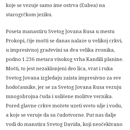
koje se vezuje samo ime ostrva (Eubea) na
starogrčkom jeziku.
Poseta manastiru Svetog Jovana Rusa u mestu
Prokopi, čije mošti se danas nalaze u velikoj crkvi,
u impresivnoj građevini sa dva velika zvonika,
podno 1.236 metara visokog vrha Kandili planine.
Mošti, to jest nezaklonjeni deo lica, vrat i ruka
Svetog Jovana izgledaju zaista impresivno za sve
hodočasnike, jer se za Svetog Jovana Rusa vezuju
mnogobrojna čuda i uslišene molitve vernika.
Pored glavne crkve možete uzeti sveto ulje i vodu,
a koje se veruje da su čudotvorne. Put nas dalje
vodi do manstira Svetog Davida, koji neočekivano