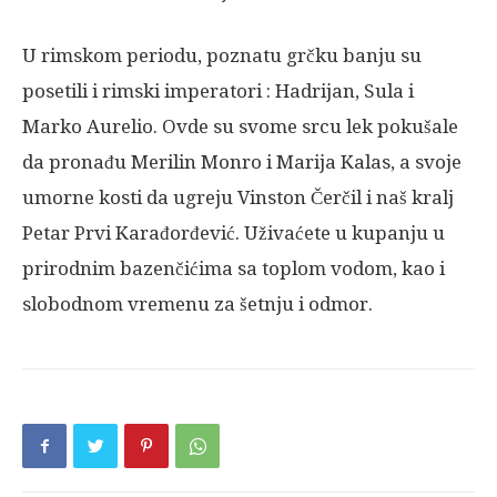
U rimskom periodu, poznatu grčku banju su
posetili i rimski imperatori : Hadrijan, Sula i
Marko Aurelio. Ovde su svome srcu lek pokušale
da pronađu Merilin Monro i Marija Kalas, a svoje
umorne kosti da ugreju Vinston Čerčil i naš kralj
Petar Prvi Karađorđević. Uživaćete u kupanju u
prirodnim bazenčićima sa toplom vodom, kao i
slobodnom vremenu za šetnju i odmor.