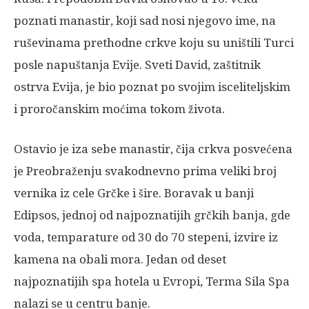
poznati manastir, koji sad nosi njegovo ime, na
ruševinama prethodne crkve koju su uništili Turci
posle napuštanja Evije. Sveti David, zaštitnik
ostrva Evija, je bio poznat po svojim isceliteljskim
i proročanskim moćima tokom života.
Ostavio je iza sebe manastir, čija crkva posvećena
je Preobraženju svakodnevno prima veliki broj
vernika iz cele Grčke i šire. Boravak u banji
Edipsos, jednoj od najpoznatijih grčkih banja, gde
voda, temparature od 30 do 70 stepeni, izvire iz
kamena na obali mora. Jedan od deset
najpoznatijih spa hotela u Evropi, Terma Sila Spa
nalazi se u centru banje.