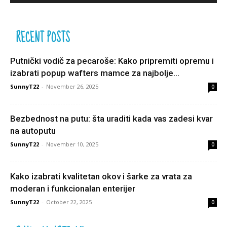
RECENT POSTS
Putnički vodič za pecaroše: Kako pripremiti opremu i
izabrati popup wafters mamce za najbolje...
SunnyT22
-
November 26, 2025
0
Bezbednost na putu: šta uraditi kada vas zadesi kvar
na autoputu
SunnyT22
-
November 10, 2025
0
Kako izabrati kvalitetan okov i šarke za vrata za
moderan i funkcionalan enterijer
SunnyT22
-
October 22, 2025
0