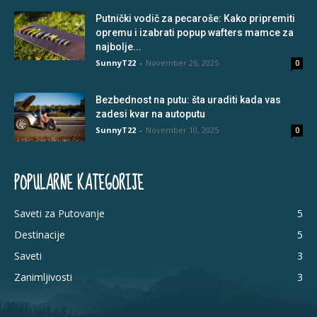
Putnički vodič za pecaroše: Kako pripremiti
opremu i izabrati popup wafters mamce za
najbolje...
SunnyT22
-
November 26, 2025
0
Bezbednost na putu: šta uraditi kada vas
zadesi kvar na autoputu
SunnyT22
-
November 10, 2025
0
POPULARNE KATEGORIJE
Saveti za Putovanje
5
Destinacije
5
Saveti
3
Zanimljivosti
3