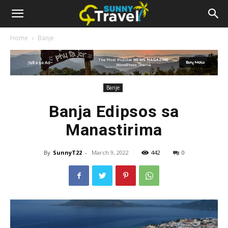
Home
Banje
Banje
Banja Edipsos sa
Manastirima
By
SunnyT22
-
March 9, 2022
442
0