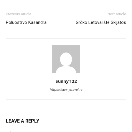
Previous article
Next article
Poluostrvo Kasandra
Grčko Letovalište Skijatos
SunnyT22
https://sunnytravel.rs
LEAVE A REPLY