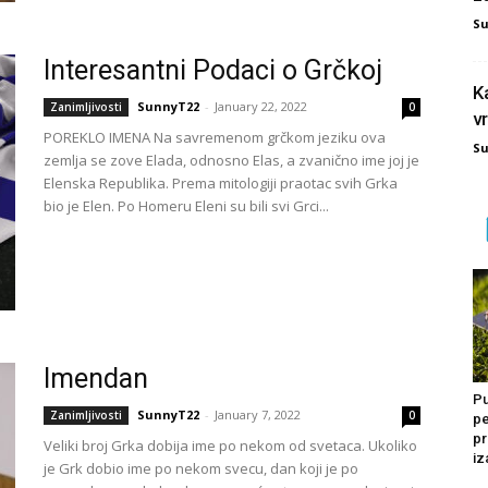
S
Interesantni Podaci o Grčkoj
K
SunnyT22
-
January 22, 2022
Zanimljivosti
0
v
POREKLO IMENA Na savremenom grčkom jeziku ova
S
zemlja se zove Elada, odnosno Elas, a zvanično ime joj je
Elenska Republika. Prema mitologiji praotac svih Grka
bio je Elen. Po Homeru Eleni su bili svi Grci...
Imendan
Pu
SunnyT22
-
January 7, 2022
Zanimljivosti
0
pe
pr
Veliki broj Grka dobija ime po nekom od svetaca. Ukoliko
iz
je Grk dobio ime po nekom svecu, dan koji je po