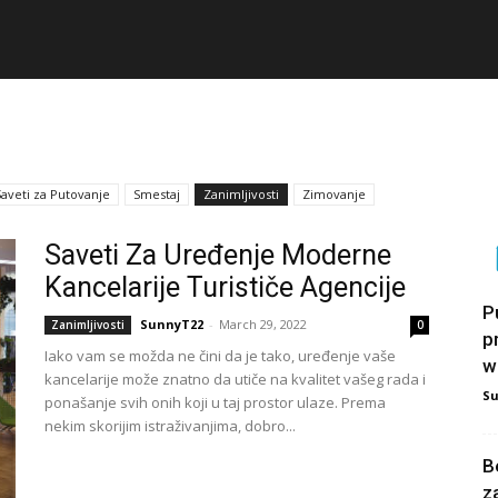
Saveti za Putovanje
Smestaj
Zanimljivosti
Zimovanje
Saveti Za Uređenje Moderne
Kancelarije Turističe Agencije
P
SunnyT22
-
March 29, 2022
Zanimljivosti
0
p
Iako vam se možda ne čini da je tako, uređenje vaše
w
kancelarije može znatno da utiče na kvalitet vašeg rada i
S
ponašanje svih onih koji u taj prostor ulaze. Prema
nekim skorijim istraživanjima, dobro...
B
z