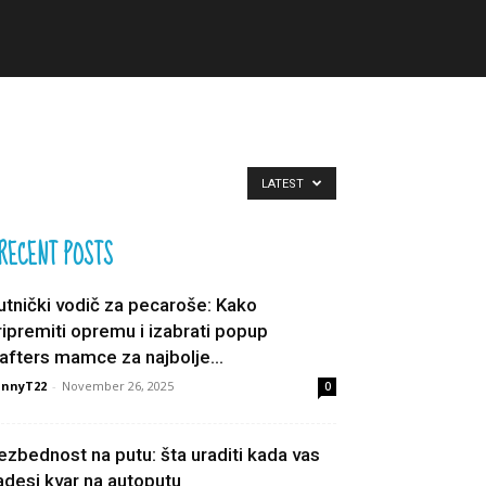
LATEST
RECENT POSTS
utnički vodič za pecaroše: Kako
ripremiti opremu i izabrati popup
afters mamce za najbolje...
unnyT22
-
November 26, 2025
0
ezbednost na putu: šta uraditi kada vas
adesi kvar na autoputu