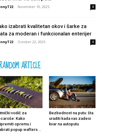
unnyT22
-
November 10, 2025
0
ako izabrati kvalitetan okov i šarke za
rata za moderan i funkcionalan enterijer
unnyT22
-
October 22, 2025
0
RANDOM ARTICLE
tnički vodič za
Bezbednost na putu: šta
caroše: Kako
uraditi kada vas zadesi
ipremiti opremu i
kvar na autoputu
abrati popup wafters...