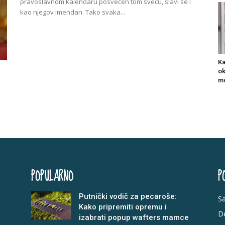
pravoslavnom kalendaru posvećen tom svecu, slavi se i
kao njegov imendan. Tako svaka...
Ka
ok
mo
POPULARNO
P
Putnički vodič za pecaroše:
Sa
Kako pripremiti opremu i
De
izabrati popup wafters mamce