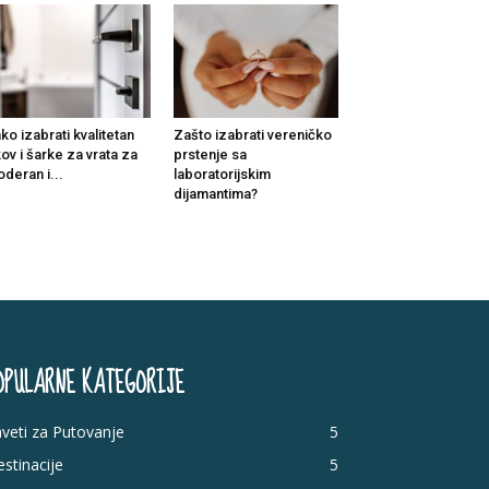
ko izabrati kvalitetan
Zašto izabrati vereničko
ov i šarke za vrata za
prstenje sa
deran i...
laboratorijskim
dijamantima?
OPULARNE KATEGORIJE
veti za Putovanje
5
stinacije
5