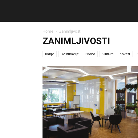
Home
Zanimljivosti
ZANIMLJIVOSTI
Banje
Destinacije
Hrana
Kultura
Saveti