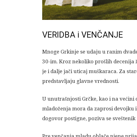
VERIDBA i VENČANJE
Mnoge Grkinje se udaju u ranim dvades
30-im. Kroz nekoliko prošlih decenija 
je i dalje jači uticaj muškaraca. Za sta
predstavljaju glavne vrednosti.
U unutrašnjosti Grčke, kao i na većini 
mladoženja mora da zaprosi devojku i 
dogovor postigne, poziva se sveštenik 
Pre venčanja mladu oblače njene prijat