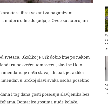
 karaktera ili su vezani za paganizam.
u u nadprirodne dogadjaje. Ovde su nabrojani
Pu
pe
pr
iz
od svetaca. Ukoliko je Grk dobio ime po nekom
lendaru posvećen tom svecu, slavi se i kao
imendanu je naša slava, ali ipak je razlika
, a imendan u Grčkoj slavi svaka osoba posebno.
Ka
ok
mo
dana i tog dana gosti posećuju slavljenika bez
 željama. Domaćice gostima nude kolače,