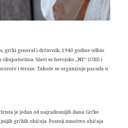
, grčki general i državnik, 1940 godine odbio
m okupatorima. Slavi se herojsko „NE“ (OXI) i
prozore i terase. Takođe se organizuje parada u
 Hrista je jedan od najradosnijih dana Grčke
nijih grčkih običaja. Postoji mnoštvo običaja