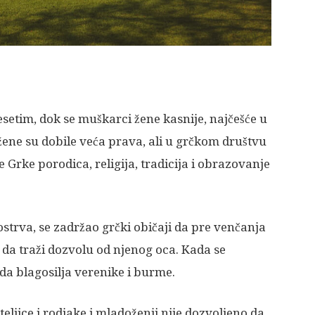
etim, dok se muškarci žene kasnije, najčešće u
žene su dobile veća prava, ali u grčkom društvu
re Grke porodica, religija, tradicija i obrazovanje
ostrva, se zadržao grčki običaji da pre venčanja
da traži dozvolu od njenog oca. Kada se
da blagosilja verenike i burme.
eljice i rodjake i mladoženji nije dozvoljeno da