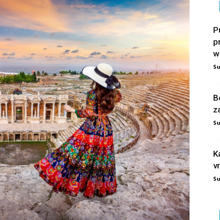
P
p
w
S
B
z
S
K
v
S