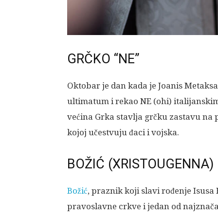
GRČKO “NE”
Oktobar je dan kada je Joanis Metaksas
ultimatum i rekao NE (ohi) italijanski
većina Grka stavlja grčku zastavu na 
kojoj učestvuju đaci i vojska.
BOŽIĆ (XRISTOUGENNA)
Božić
, praznik koji slavi rođenje Isusa
pravoslavne crkve i jedan od najznačaj