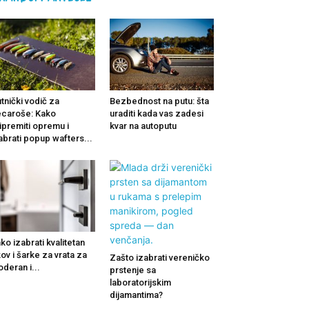
tnički vodič za
Bezbednost na putu: šta
caroše: Kako
uraditi kada vas zadesi
ipremiti opremu i
kvar na autoputu
abrati popup wafters...
ko izabrati kvalitetan
ov i šarke za vrata za
Zašto izabrati vereničko
deran i...
prstenje sa
laboratorijskim
dijamantima?