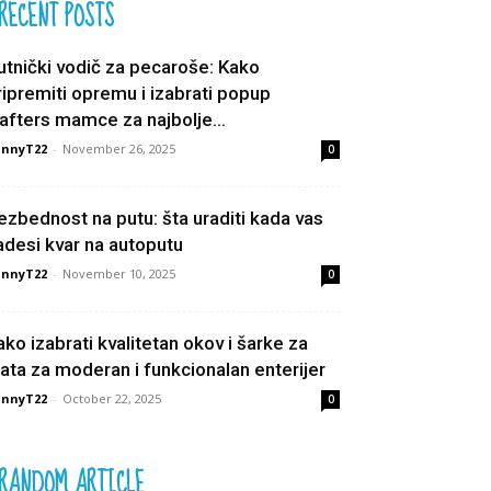
RECENT POSTS
utnički vodič za pecaroše: Kako
ripremiti opremu i izabrati popup
afters mamce za najbolje...
unnyT22
-
November 26, 2025
0
ezbednost na putu: šta uraditi kada vas
adesi kvar na autoputu
unnyT22
-
November 10, 2025
0
ako izabrati kvalitetan okov i šarke za
rata za moderan i funkcionalan enterijer
unnyT22
-
October 22, 2025
0
RANDOM ARTICLE