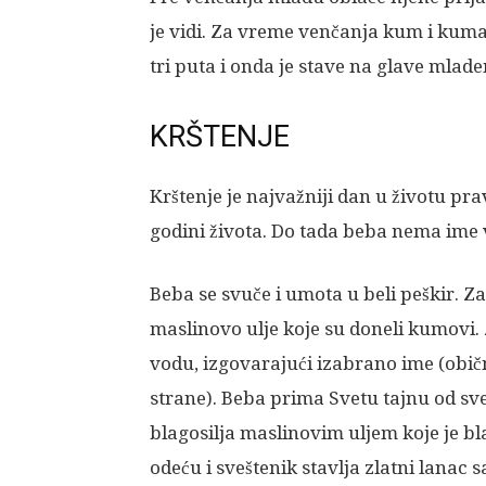
je vidi. Za vreme venčanja kum i kuma
tri puta i onda je stave na glave mlad
KRŠTENJE
Krštenje je najvažniji dan u životu pr
godini života. Do tada beba nema ime 
Beba se svuče i umota u beli peškir. Z
maslinovo ulje koje su doneli kumovi.
vodu, izgovarajući izabrano ime (obično
strane). Beba prima Svetu tajnu od sv
blagosilja maslinovim uljem koje je bl
odeću i sveštenik stavlja zlatni lanac 