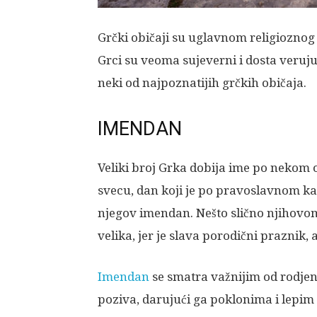
Grčki običaji su uglavnom religioznog
Grci su veoma sujeverni i dosta veruj
neki od najpoznatijih grčkih običaja.
IMENDAN
Veliki broj Grka dobija ime po nekom 
svecu, dan koji je po pravoslavnom ka
njegov imendan. Nešto slično njihovom 
velika, jer je slava porodični praznik
Imendan
se smatra važnijim od rodjen
poziva, darujući ga poklonima i lepim