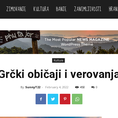
ZIMOVANJE
KULTURA
BANJE
ZANIMLJIVOSTI
HRAN
Kultura
Grčki običaji i verovanj
By
SunnyT22
-
February 4, 2022
450
0