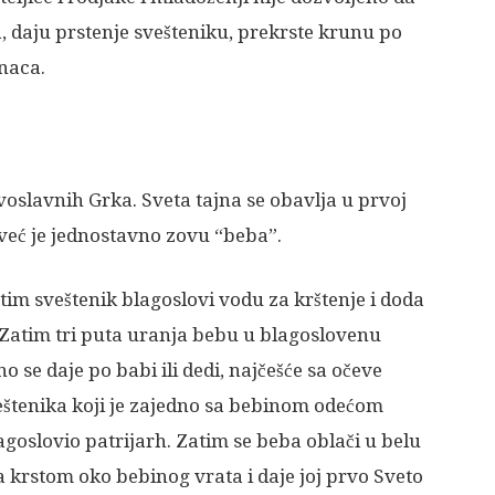
, daju prstenje svešteniku, prekrste krunu po
enaca.
avoslavnih Grka. Sveta tajna se obavlja u prvoj
već je jednostavno zovu “beba”.
atim sveštenik blagoslovi vodu za krštenje i doda
 Zatim tri puta uranja bebu u blagoslovenu
 se daje po babi ili dedi, najčešće sa očeve
eštenika koji je zajedno sa bebinom odećom
agoslovio patrijarh. Zatim se beba oblači u belu
sa krstom oko bebinog vrata i daje joj prvo Sveto